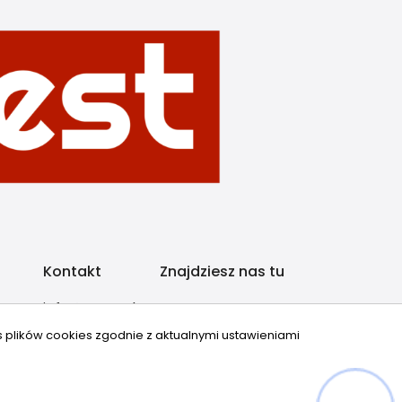
Kontakt
Znajdziesz nas tu
info@mrre.pl
+48 503 903 607
s plików cookies zgodnie z aktualnymi ustawieniami