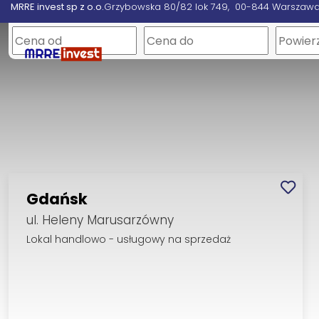
MRRE invest sp z o.o.
Grzybowska 80/82 lok 749
00-844 Warszaw
Gdańsk
ul. Heleny Marusarzówny
Lokal handlowo - usługowy na sprzedaż