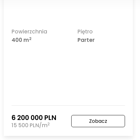
Powierzchnia
Piętro
2
400 m
Parter
6 200 000 PLN
Zobacz
2
15 500 PLN/m