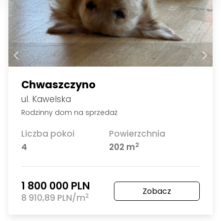
Chwaszczyno
ul. Kawelska
Rodzinny dom na sprzedaż
Liczba pokoi
Powierzchnia
2
4
202 m
1 800 000 PLN
Zobacz
2
8 910,89 PLN/m