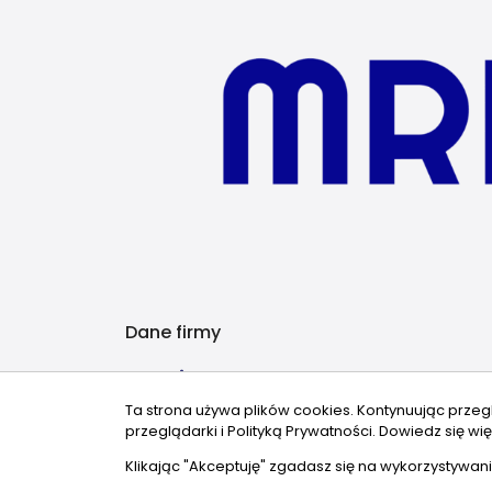
Dane firmy
MRRE invest sp z o.o.
Grzybowska 80/82 lok 749
Ta strona używa plików cookies. Kontynuując przeg
00-844 Warszawa
przeglądarki i Polityką Prywatności.
Dowiedz się wię
Klikając "Akceptuję" zgadasz się na wykorzystywani