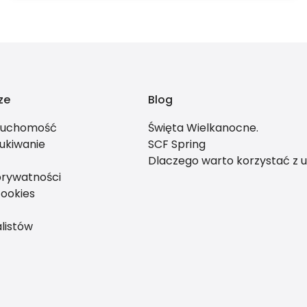
ze
Blog
eruchomość
Święta Wielkanocne.
ukiwanie
SCF Spring
Dlaczego warto korzystać z u
prywatności
cookies
listów