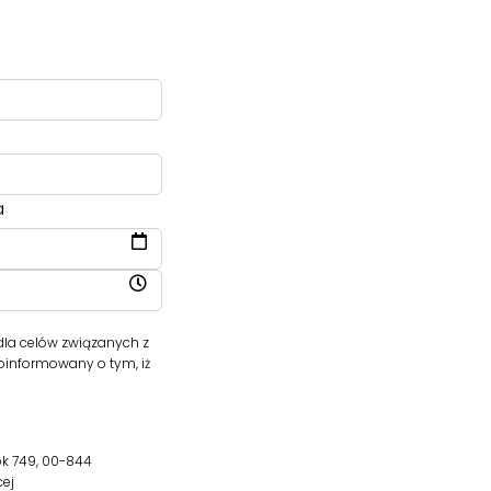
a
dla celów związanych z
oinformowany o tym, iż
ok 749, 00-844
cej