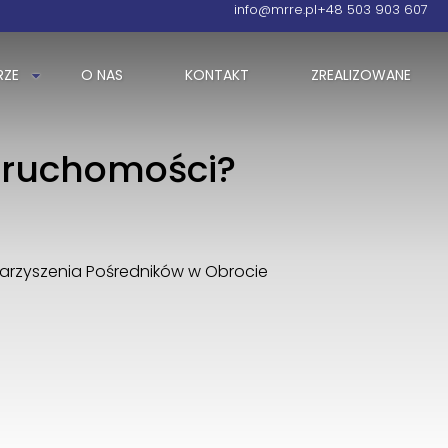
info@mrre.pl
+48 503 903 607
RZE
O NAS
KONTAKT
ZREALIZOWANE
ieruchomości?
warzyszenia Pośredników w Obrocie