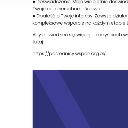
● Doświadczenie: Moje wieloletnie doświa
Twoje cele nieruchomościowe.
● Dbałość o Twoje interesy: Zawsze działa
kompleksowe wsparcie na każdym etapie tr
Aby dowiedzieć się więcej o korzyściach ws
tutaj:
:
https://posrednicy.wspon.org.pl/
Dlaczego
warto
korzystać
z
usługi
biura
nierucho