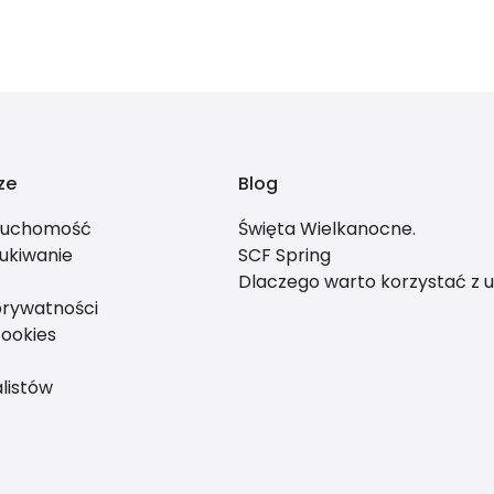
ze
Blog
eruchomość
Święta Wielkanocne.
ukiwanie
SCF Spring
Dlaczego warto korzystać z u
prywatności
cookies
listów