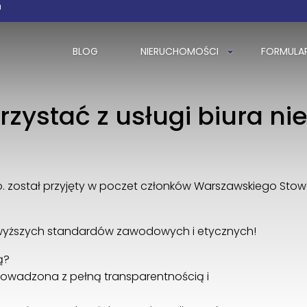
a
BLOG
NIERUCHOMOŚCI
FORMULA
rzystać z usługi biura n
o. został przyjęty w poczet członków Warszawskiego Sto
wyższych standardów zawodowych i etycznych!
ą?
prowadzona z pełną transparentnością i