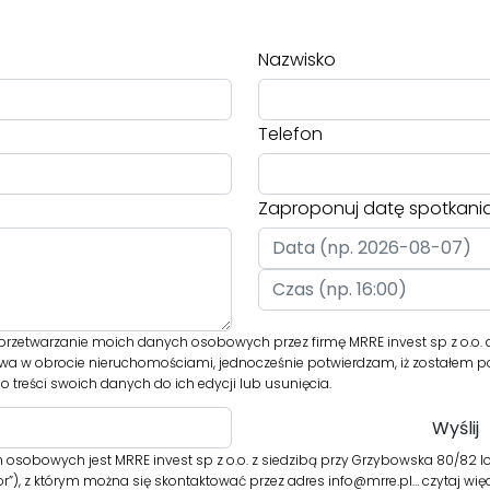
Nazwisko
Telefon
Zaproponuj datę spotkani
rzetwarzanie moich danych osobowych przez firmę MRRE invest sp z o.o. 
twa w obrocie nieruchomościami, jednocześnie potwierdzam, iż zostałem p
 treści swoich danych do ich edycji lub usunięcia.
osobowych jest MRRE invest sp z o.o. z siedzibą przy Grzybowska 80/82 l
r”), z którym można się skontaktować przez adres info@mrre.pl…
czytaj wię