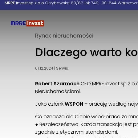
MRRE invest sp z o.o.
Grzybowska 80/82 lok 749
00-844 Warszaw
Rynek nieruchomości
Dlaczego warto ko
01.12.2024
|
Serwis
Robert Szarmach
CEO MRRE invest sp z o.
Nieruchomościami.
Jako członk
WSPON
– pracuję według naj
Co oznacza dla Ciebie współpraca ze mn
● Bezpieczeństwo: Każda transakcja jest 
zgodnie z etycznymi standardami.