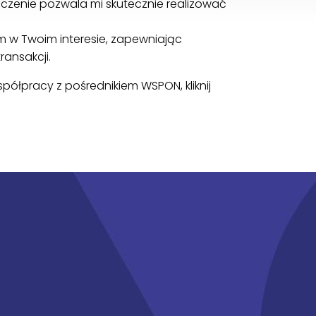
dczenie pozwala mi skutecznie realizować
m w Twoim interesie, zapewniając
ansakcji.
półpracy z pośrednikiem WSPON, kliknij
mości?